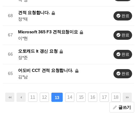
견적 요청합니다.
68
완료
정*재
Microsoft 365 F3 견적요청이요
67
완료
이*현
오토캐드 lt 갱신 요청
66
완료
장*준
어도비 CCT 견적 요청합니다.
65
완료
김*남
11
12
14
15
16
17
18
13
글쓰기