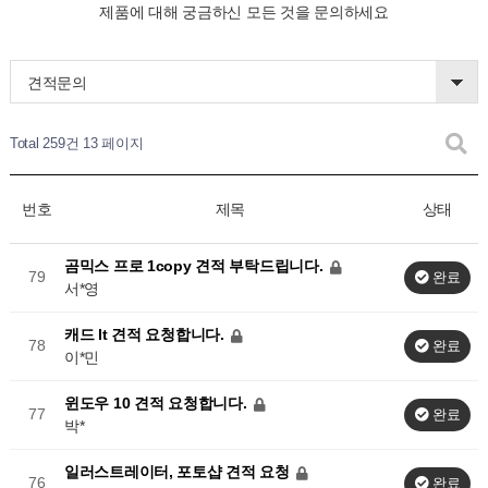
제품에 대해 궁금하신 모든 것을 문의하세요
견적문의
Total 259건
13 페이지
번호
제목
상태
곰믹스 프로 1copy 견적 부탁드립니다.
79
완료
서*영
캐드 lt 견적 요청합니다.
78
완료
이*민
윈도우 10 견적 요청합니다.
77
완료
박*
일러스트레이터, 포토샵 견적 요청
76
완료