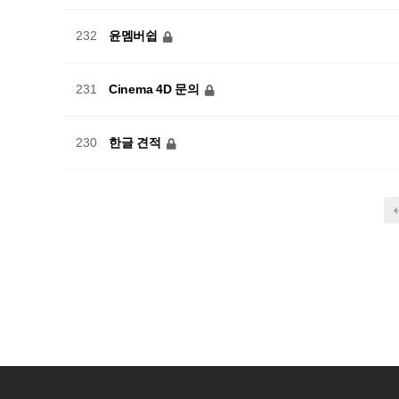
윤멤버쉽
232
Cinema 4D 문의
231
한글 견적
230
다음
맨끝