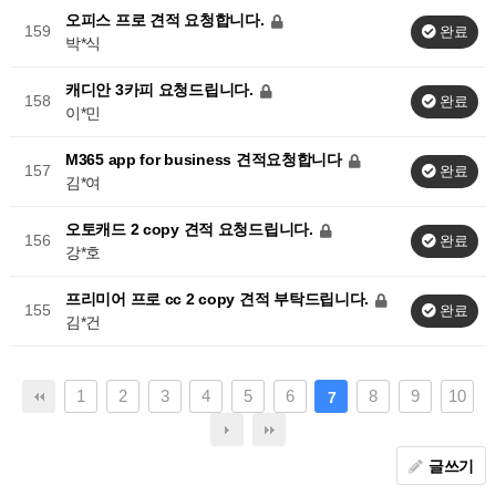
오피스 프로 견적 요청합니다.
159
완료
박*식
캐디안 3카피 요청드립니다.
158
완료
이*민
M365 app for business 견적요청합니다
157
완료
김*여
오토캐드 2 copy 견적 요청드립니다.
156
완료
강*호
프리미어 프로 cc 2 copy 견적 부탁드립니다.
155
완료
김*건
1
2
3
4
5
6
8
9
10
7
글쓰기