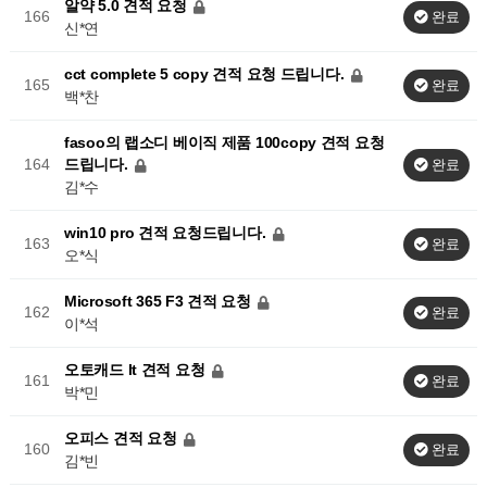
알약 5.0 견적 요청
166
완료
신*연
cct complete 5 copy 견적 요청 드립니다.
165
완료
백*찬
fasoo의 랩소디 베이직 제품 100copy 견적 요청
드립니다.
164
완료
김*수
win10 pro 견적 요청드립니다.
163
완료
오*식
Microsoft 365 F3 견적 요청
162
완료
이*석
오토캐드 lt 견적 요청
161
완료
박*민
오피스 견적 요청
160
완료
김*빈