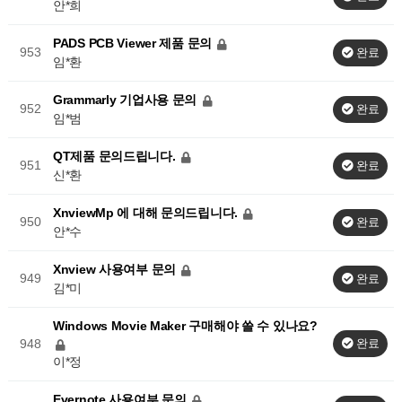
안*희
PADS PCB Viewer 제품 문의
953
완료
임*환
Grammarly 기업사용 문의
952
완료
임*범
QT제품 문의드립니다.
951
완료
신*환
XnviewMp 에 대해 문의드립니다.
950
완료
안*수
Xnview 사용여부 문의
949
완료
김*미
Windows Movie Maker 구매해야 쓸 수 있나요?
948
완료
이*정
Evernote 사용여부 문의