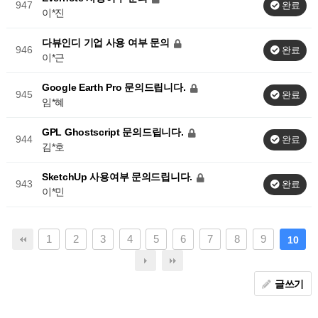
947
완료
이*진
다뷰인디 기업 사용 여부 문의
946
완료
이*근
Google Earth Pro 문의드립니다.
945
완료
임*혜
GPL Ghostscript 문의드립니다.
944
완료
김*호
SketchUp 사용여부 문의드립니다.
943
완료
이*민
1
2
3
4
5
6
7
8
9
10
글쓰기